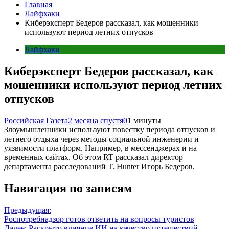
Главная
Лайфхаки
Киберэксперт Бедеров рассказал, как мошенники
используют период летних отпусков
Лайфхаки
Киберэксперт Бедеров рассказал, как
мошенники используют период летних
отпусков
Российская Газета
2 месяца спустя
0
1 минуты
Злоумышленники используют повестку периода отпусков и
летнего отдыха через методы социальной инженерии и
уязвимости платформ. Например, в мессенджерах и на
временных сайтах. Об этом RT рассказал директор
департамента расследований T. Hunter Игорь Бедеров.
Навигация по записям
Предыдущая:
Роспотребнадзор готов ответить на вопросы туристов
Далее:
Раскрыто влияние ИИ на качество путешествий