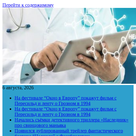
Перейти к содержимому
6 августа, 2026
На фестивале “Окно в Европу” покажут фильм с
Пересильд и ленту о Грозном в 1994
На фестивале “Окно в Европу” покажут фильм с
Пересильд и ленту о Грозном в 1994
Начались съёмки детективного триллера «Наследник»
про свинцового маньяка
Появился дублированный трейлер фантастического