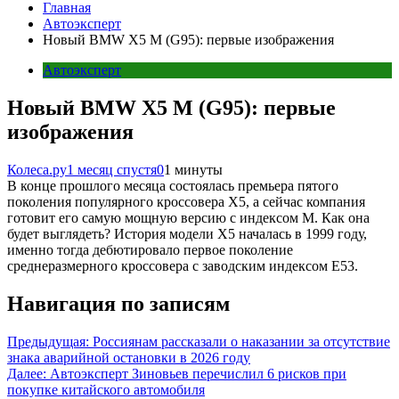
Главная
Автоэксперт
Новый BMW X5 M (G95): первые изображения
Автоэксперт
Новый BMW X5 M (G95): первые
изображения
Колеса.ру
1 месяц спустя
0
1 минуты
В конце прошлого месяца состоялась премьера пятого
поколения популярного кроссовера Х5, а сейчас компания
готовит его самую мощную версию с индексом М. Как она
будет выглядеть? История модели Х5 началась в 1999 году,
именно тогда дебютировало первое поколение
среднеразмерного кроссовера с заводским индексом Е53.
Навигация по записям
Предыдущая:
Россиянам рассказали о наказании за отсутствие
знака аварийной остановки в 2026 году
Далее:
Автоэксперт Зиновьев перечислил 6 рисков при
покупке китайского автомобиля