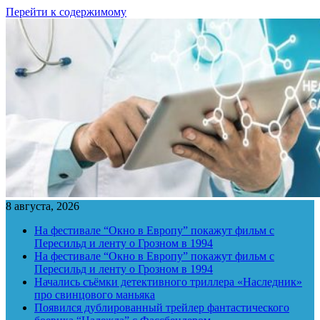
Перейти к содержимому
8 августа, 2026
На фестивале “Окно в Европу” покажут фильм с
Пересильд и ленту о Грозном в 1994
На фестивале “Окно в Европу” покажут фильм с
Пересильд и ленту о Грозном в 1994
Начались съёмки детективного триллера «Наследник»
про свинцового маньяка
Появился дублированный трейлер фантастического