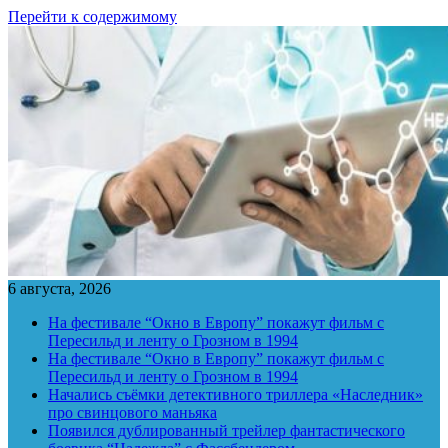
Перейти к содержимому
6 августа, 2026
На фестивале “Окно в Европу” покажут фильм с
Пересильд и ленту о Грозном в 1994
На фестивале “Окно в Европу” покажут фильм с
Пересильд и ленту о Грозном в 1994
Начались съёмки детективного триллера «Наследник»
про свинцового маньяка
Появился дублированный трейлер фантастического