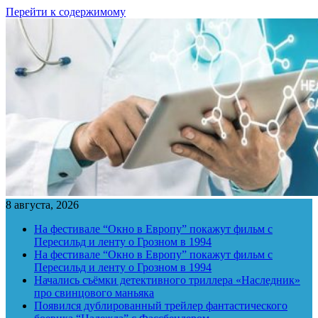
Перейти к содержимому
8 августа, 2026
На фестивале “Окно в Европу” покажут фильм с
Пересильд и ленту о Грозном в 1994
На фестивале “Окно в Европу” покажут фильм с
Пересильд и ленту о Грозном в 1994
Начались съёмки детективного триллера «Наследник»
про свинцового маньяка
Появился дублированный трейлер фантастического