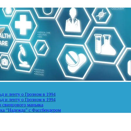
д и ленту о Грозном в 1994
д и ленту о Грозном в 1994
о свинцового маньяка
ика “Надежда” с Фассбендером