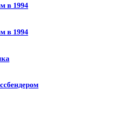
м в 1994
м в 1994
яка
ассбендером