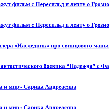
жут фильм с Пересильд и ленту о Грозно
жут фильм с Пересильд и ленту о Грозно
ллера «Наследник» про свинцового мань
антастического боевика “Надежда” с Ф
а и мир» Сарика Андреасяна
а и мир» Сарика Андреасяна