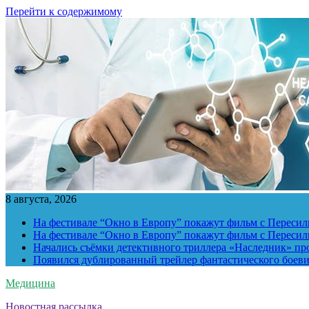
Перейти к содержимому
8 августа, 2026
На фестивале “Окно в Европу” покажут фильм с Пересиль
На фестивале “Окно в Европу” покажут фильм с Пересиль
Начались съёмки детективного триллера «Наследник» пр
Появился дублированный трейлер фантастического боев
Медицина
Новостная рассылка