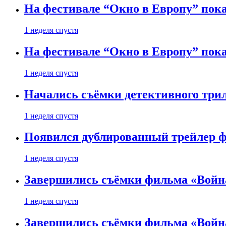
На фестивале “Окно в Европу” пока
1 неделя спустя
На фестивале “Окно в Европу” пока
1 неделя спустя
Начались съёмки детективного три
1 неделя спустя
Появился дублированный трейлер ф
1 неделя спустя
Завершились съёмки фильма «Войн
1 неделя спустя
Завершились съёмки фильма «Войн