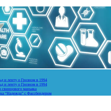
д и ленту о Грозном в 1994
д и ленту о Грозном в 1994
о свинцового маньяка
ика “Надежда” с Фассбендером