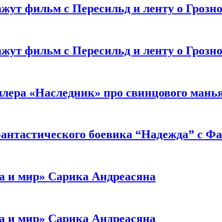
жут фильм с Пересильд и ленту о Грозно
жут фильм с Пересильд и ленту о Грозно
ллера «Наследник» про свинцового мань
антастического боевика “Надежда” с Ф
а и мир» Сарика Андреасяна
а и мир» Сарика Андреасяна