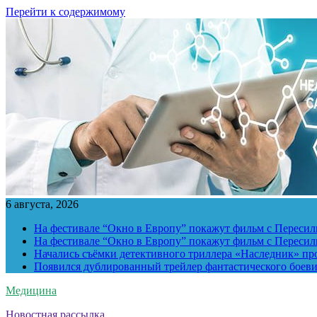
Перейти к содержимому
6 августа, 2026
На фестивале “Окно в Европу” покажут фильм с Пересиль
На фестивале “Окно в Европу” покажут фильм с Пересиль
Начались съёмки детективного триллера «Наследник» пр
Появился дублированный трейлер фантастического боев
Медицина
Новостная рассылка