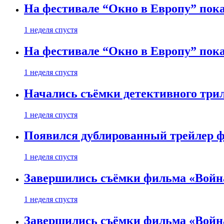
На фестивале “Окно в Европу” пока
1 неделя спустя
На фестивале “Окно в Европу” пока
1 неделя спустя
Начались съёмки детективного три
1 неделя спустя
Появился дублированный трейлер ф
1 неделя спустя
Завершились съёмки фильма «Войн
1 неделя спустя
Завершились съёмки фильма «Войн