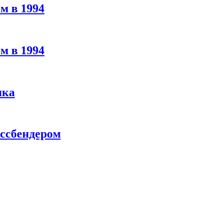
м в 1994
м в 1994
яка
ассбендером